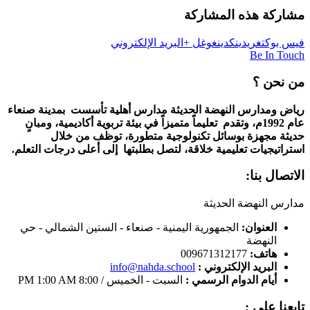
مشاركة هذه المشاركة
فيس بوك
تغريد
ينكدين
غوغل +
البريد الإلكتروني
Be In Touch
من نحن ؟
رياض ومدارس النهضة الحديثة مدارس أهلية تأسست بمدينة صنعاء
عام 1992م، وتقدم تعليماً متميزاً في بيئة تربوية أكاديمية، ومبانٍ
حديثة مجهزة بوسائل تكنولوجية متطورة، توظف من خلال
استراتيجيات تعليمية خلاقة، لتصل بطلبتها إلى أعلى درجات التعلم.
الاتصال بنا:
مدارس النهضة الحديثة
العنوان:
الجمهورية اليمنية - صنعاء - الستين الشمالي - حي
النهضة
هاتف:
009671312177
البريد الإلكتروني :
info@nahda.school
أيام الدوام الرسمي :
السبت - الخميس / 8:00 PM 1:00 AM
تابعنا على :