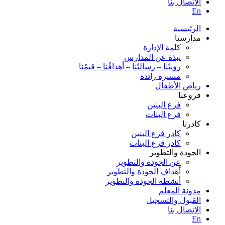
الاتصال بنا
En
الرئيسية
مدارسنا
كلمة الإدارة
نبذة عن المدارس
رؤيتُنا – رسالتُنا – أهدافُنا – قيمُنا
مسيرة رائدة
رياض الأطفال
فروعنا
فرع البنين
فرع البنات
كادرنا
كادر فرع البنين
كادر فرع البنات
الجودة والتطوير
عن الجودة والتطوير
أهداف الجودة والتطوير
أنشطة الجودة والتطوير
مدونة المعلم
القبول والتسجيل
الاتصال بنا
En