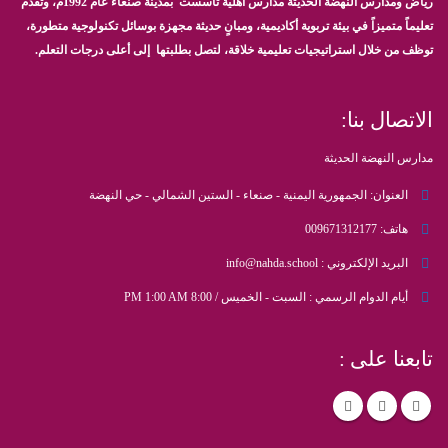
رياض ومدارس النهضة الحديثة مدارس أهلية تأسست بمدينة صنعاء عام 1992م، وتقدم
تعليماً متميزاً في بيئة تربوية أكاديمية، ومبانٍ حديثة مجهزة بوسائل تكنولوجية متطورة،
توظف من خلال استراتيجيات تعليمية خلاقة، لتصل بطلبتها إلى أعلى درجات التعلم.
الاتصال بنا:
مدارس النهضة الحديثة
العنوان:
الجمهورية اليمنية - صنعاء - الستين الشمالي - حي النهضة
هاتف:
009671312177
البريد الإلكتروني :
info@nahda.school
أيام الدوام الرسمي :
السبت - الخميس / 8:00 PM 1:00 AM
تابعنا على :