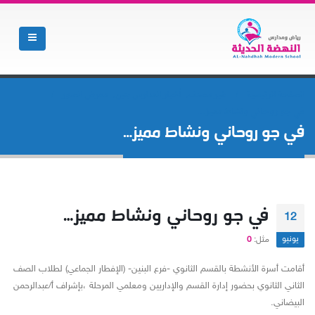
الصفحة الرئيسية
غير مصنف
,
أخبار المدارس بنين
,
معرض الصور
في جو روحاني ونشاط مميز…
في جو روحاني ونشاط مميز…
في جو روحاني ونشاط مميز…
12
يونيو
مثل:
0
أقامت أسرة الأنشطة بالقسم الثانوي -فرع البنين- (الإفطار الجماعي) لطلاب الصف
الثاني الثانوي بحضور إدارة القسم والإداريين ومعلمي المرحلة ،بإشراف أ/عبدالرحمن
البيضاني.