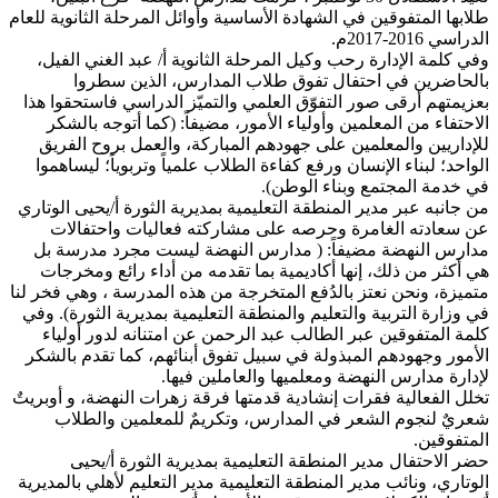
طلابها المتفوقين في الشهادة الأساسية وأوائل المرحلة الثانوية للعام
الدراسي 2016-2017م.
وفي كلمة الإدارة رحب وكيل المرحلة الثانوية أ/ عبد الغني الفيل،
بالحاضرين في احتفال تفوق طلاب المدارس، الذين سطروا
بعزيمتهم أرقى صور التفوّق العلمي والتميّز الدراسي فاستحقوا هذا
الاحتفاء من المعلمين وأولياء الأمور، مضيفاً: (كما أتوجه بالشكر
للإداريين والمعلمين على جهودهم المباركة، والعمل بروح الفريق
الواحد؛ لبناء الإنسان ورفع كفاءة الطلاب علمياً وتربوياً؛ ليساهموا
في خدمة المجتمع وبناء الوطن).
من جانبه عبر مدير المنطقة التعليمية بمديرية الثورة أ/يحيى الوتاري
عن سعادته الغامرة وحرصه على مشاركته فعاليات واحتفالات
مدارس النهضة مضيفاً: ( مدارس النهضة ليست مجرد مدرسة بل
هي أكثر من ذلك، إنها أكاديمية بما تقدمه من أداء رائع ومخرجات
متميزة، ونحن نعتز بالدُفع المتخرجة من هذه المدرسة ، وهي فخر لنا
في وزارة التربية والتعليم والمنطقة التعليمية بمديرية الثورة). وفي
كلمة المتفوقين عبر الطالب عبد الرحمن عن امتنانه لدور أولياء
الأمور وجهودهم المبذولة في سبيل تفوق أبنائهم، كما تقدم بالشكر
لإدارة مدارس النهضة ومعلميها والعاملين فيها.
تخلل الفعالية فقرات إنشادية قدمتها فرقة زهرات النهضة، و أوبريتٌ
شعريٌ لنجوم الشعر في المدارس، وتكريمٌ للمعلمين والطلاب
المتفوقين.
حضر الاحتفال مدير المنطقة التعليمية بمديرية الثورة أ/يحيى
الوتاري، ونائب مدير المنطقة التعليمية مدير التعليم لأهلي بالمديرية