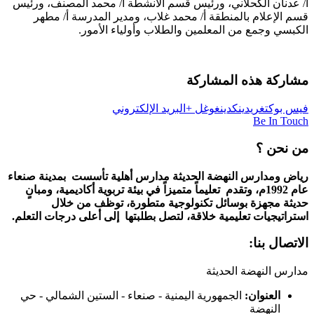
أ/ عدنان الكحلاني، ورئيس قسم الأنشطة أ/ محمد المصنف، ورئيس
قسم الإعلام بالمنطقة أ/ محمد غلاب، ومدير المدرسة أ/ مطهر
الكبسي وجمع من المعلمين والطلاب وأولياء الأمور.
مشاركة هذه المشاركة
فيس بوك
تغريد
ينكدين
غوغل +
البريد الإلكتروني
Be In Touch
من نحن ؟
رياض ومدارس النهضة الحديثة مدارس أهلية تأسست بمدينة صنعاء
عام 1992م، وتقدم تعليماً متميزاً في بيئة تربوية أكاديمية، ومبانٍ
حديثة مجهزة بوسائل تكنولوجية متطورة، توظف من خلال
استراتيجيات تعليمية خلاقة، لتصل بطلبتها إلى أعلى درجات التعلم.
الاتصال بنا:
مدارس النهضة الحديثة
العنوان:
الجمهورية اليمنية - صنعاء - الستين الشمالي - حي
النهضة