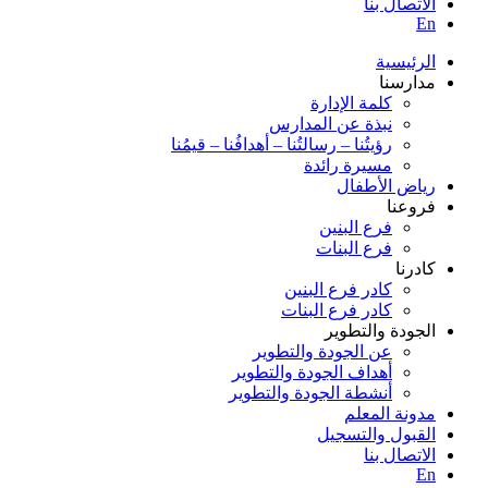
الاتصال بنا
En
الرئيسية
مدارسنا
كلمة الإدارة
نبذة عن المدارس
رؤيتُنا – رسالتُنا – أهدافُنا – قيمُنا
مسيرة رائدة
رياض الأطفال
فروعنا
فرع البنين
فرع البنات
كادرنا
كادر فرع البنين
كادر فرع البنات
الجودة والتطوير
عن الجودة والتطوير
أهداف الجودة والتطوير
أنشطة الجودة والتطوير
مدونة المعلم
القبول والتسجيل
الاتصال بنا
En