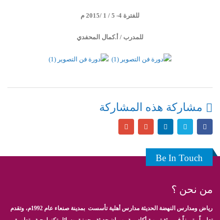
للفترة 4- 5 / 1 /2015 م
للمدرب / أ.كمال المحفدي
مشاركة هذه المشاركة
Be In Touch
من نحن ؟
رياض ومدارس النهضة الحديثة مدارس أهلية تأسست بمدينة صنعاء عام 1992م، وتقدم