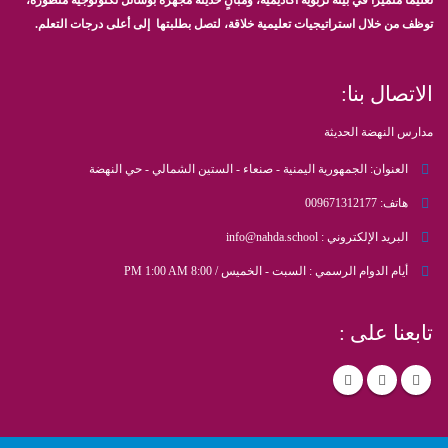
تعليماً متميزاً في بيئة تربوية أكاديمية، ومبانٍ حديثة مجهزة بوسائل تكنولوجية متطورة،
توظف من خلال استراتيجيات تعليمية خلاقة، لتصل بطلبتها إلى أعلى درجات التعلم.
الاتصال بنا:
مدارس النهضة الحديثة
العنوان:
الجمهورية اليمنية - صنعاء - الستين الشمالي - حي النهضة
هاتف:
009671312177
البريد الإلكتروني :
info@nahda.school
أيام الدوام الرسمي :
السبت - الخميس / 8:00 PM 1:00 AM
تابعنا على :