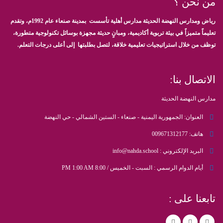
من نحن ؟
رياض ومدارس النهضة الحديثة مدارس أهلية تأسست بمدينة صنعاء عام 1992م، وتقدم
تعليماً متميزاً في بيئة تربوية أكاديمية، ومبانٍ حديثة مجهزة بوسائل تكنولوجية متطورة،
توظف من خلال استراتيجيات تعليمية خلاقة، لتصل بطلبتها إلى أعلى درجات التعلم.
الاتصال بنا:
مدارس النهضة الحديثة
العنوان:
الجمهورية اليمنية - صنعاء - الستين الشمالي - حي النهضة
هاتف:
009671312177
البريد الإلكتروني :
info@nahda.school
أيام الدوام الرسمي :
السبت - الخميس / 8:00 PM 1:00 AM
تابعنا على :