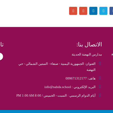
الاتصال بنا:
تا
مدارس النهضة الحديثة
العنوان:
الجمهورية اليمنية - صنعاء - الستين الشمالي - حي
النهضة
هاتف:
009671312177
البريد الإلكتروني :
info@nahda.school
أيام الدوام الرسمي :
السبت - الخميس / 8:00 PM 1:00 AM