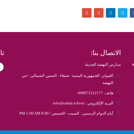
الاتصال بنا:
تا
مدارس النهضة الحديثة
العنوان:
الجمهورية اليمنية - صنعاء - الستين الشمالي - حي
النهضة
هاتف:
009671312177
البريد الإلكتروني :
info@nahda.school
أيام الدوام الرسمي :
السبت - الخميس / 8:00 PM 1:00 AM