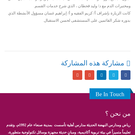
ومختبرات الدم مع د/ وليد قحطان ، الذي شرح خدمات القسم.
كانت الزيارة بإشراف أ/ كريم الفقيه و أ/ إبراهيم غسان مسؤول الأنشطة الذي
بدوره شكر القائمين على المستشفى لحسن الاستقبال.
مشاركة هذه المشاركة
Be In Touch
من نحن ؟
رياض ومدارس النهضة الحديثة مدارس أهلية تأسست بمدينة صنعاء عام 1992م، وتقدم
تعليماً متميزاً في بيئة تربوية أكاديمية، ومبانٍ حديثة مجهزة بوسائل تكنولوجية متطورة،