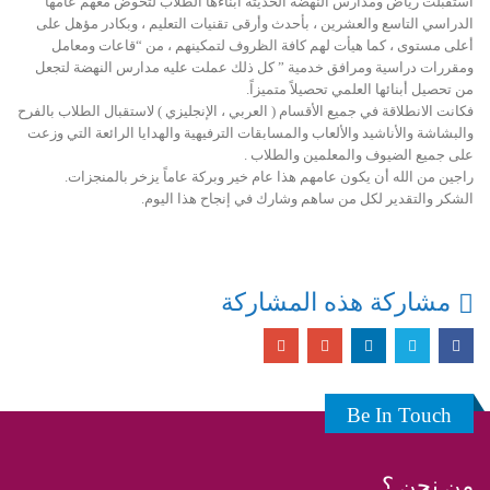
استقبلت رياض ومدارس النهضة الحديثة أبناءها الطلاب لتخوض معهم عامها
الدراسي التاسع والعشرين ، بأحدث وأرقى تقنيات التعليم ، وبكادر مؤهل على
أعلى مستوى ، كما هيأت لهم كافة الظروف لتمكينهم ، من “قاعات ومعامل
ومقررات دراسية ومرافق خدمية ” كل ذلك عملت عليه مدارس النهضة لتجعل
من تحصيل أبنائها العلمي تحصيلاً متميزاً.
فكانت الانطلاقة في جميع الأقسام ( العربي ، الإنجليزي ) لاستقبال الطلاب بالفرح
والبشاشة والأناشيد والألعاب والمسابقات الترفيهية والهدايا الرائعة التي وزعت
على جميع الضيوف والمعلمين والطلاب .
راجين من الله أن يكون عامهم هذا عام خير وبركة عاماً يزخر بالمنجزات.
الشكر والتقدير لكل من ساهم وشارك في إنجاح هذا اليوم.
مشاركة هذه المشاركة
Be In Touch
من نحن ؟