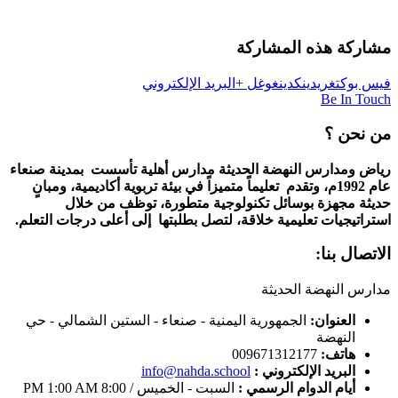
مشاركة هذه المشاركة
فيس بوك
تغريد
ينكدين
غوغل +
البريد الإلكتروني
Be In Touch
من نحن ؟
رياض ومدارس النهضة الحديثة مدارس أهلية تأسست بمدينة صنعاء
عام 1992م، وتقدم تعليماً متميزاً في بيئة تربوية أكاديمية، ومبانٍ
حديثة مجهزة بوسائل تكنولوجية متطورة، توظف من خلال
استراتيجيات تعليمية خلاقة، لتصل بطلبتها إلى أعلى درجات التعلم.
الاتصال بنا:
مدارس النهضة الحديثة
العنوان:
الجمهورية اليمنية - صنعاء - الستين الشمالي - حي
النهضة
هاتف:
009671312177
البريد الإلكتروني :
info@nahda.school
أيام الدوام الرسمي :
السبت - الخميس / 8:00 PM 1:00 AM