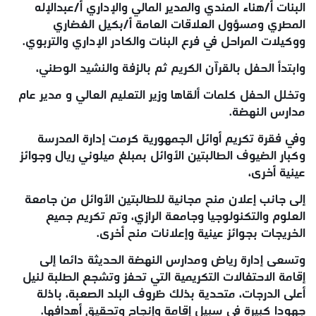
البنات أ/هناء المندي والمدير المالي والإداري أ/عبدالإله
المطري ومسؤول العلاقات العامة أ/بكيل الغضاري
ووكيلات المراحل في فرع البنات والكادر الإداري والتربوي.
وابتدأ الحفل بالقرآن الكريم ثم بالزفة والنشيد الوطني،
وتخلل الحفل كلمات ألقاها وزير التعليم العالي و مدير عام
مدارس النهضة.
وفي فقرة تكريم أوائل الجمهورية كرمت إدارة المدرسة
وكبار الضيوف الطالبتين الأوائل بمبلغ ميلوني ريال وجوائز
عينية أخرى،
إلى جانب إعلان منح مجانية للطالبتين الأوائل من جامعة
العلوم والتكنولوجيا وجامعة الرازي، وتم تكريم جميع
الخريجات بجوائز عينية وإعلانات منح أخرى.
وتسعى إدارة رياض ومدارس النهضة الحديثة دائما إلى
إقامة الاحتفالات التكريمية التي تحفز وتشجع الطلبة لنيل
أعلى الدرجات، متحدية بذلك ظروف البلد الصعبة، باذلة
جهودا كبيرة في سبيل إقامة وإنجاح وتحقيق أهدافها.