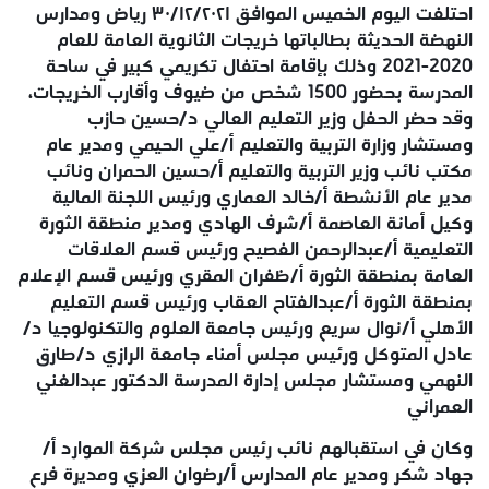
احتلفت اليوم الخميس الموافق ٣٠/١٢/٢٠٢١ رياض ومدارس
النهضة الحديثة بطالباتها خريجات الثانوية العامة للعام
2020-2021 وذلك بإقامة احتفال تكريمي كبير في ساحة
المدرسة بحضور 1500 شخص من ضيوف وأقارب الخريجات،
وقد حضر الحفل وزير التعليم العالي د/حسين حازب
ومستشار وزارة التربية والتعليم أ/علي الحيمي ومدير عام
مكتب نائب وزير التربية والتعليم أ/حسين الحمران ونائب
مدير عام الأنشطة أ/خالد العماري ورئيس اللجنة المالية
وكيل أمانة العاصمة أ/شرف الهادي ومدير منطقة الثورة
التعليمية أ/عبدالرحمن الفصيح ورئيس قسم العلاقات
العامة بمنطقة الثورة أ/ظفران المقري ورئيس قسم الإعلام
بمنطقة الثورة أ/عبدالفتاح العقاب ورئيس قسم التعليم
الأهلي أ/نوال سريع ورئيس جامعة العلوم والتكنولوجيا د/
عادل المتوكل ورئيس مجلس أمناء جامعة الرازي د/طارق
النهمي ومستشار مجلس إدارة المدرسة الدكتور عبدالغني
العمراني
وكان في استقبالهم نائب رئيس مجلس شركة الموارد أ/
جهاد شكر ومدير عام المدارس أ/رضوان العزي ومديرة فرع