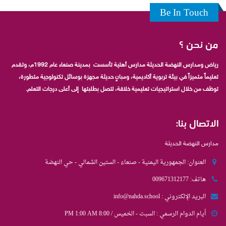
Be In Touch
من نحن ؟
رياض ومدارس النهضة الحديثة مدارس أهلية تأسست بمدينة صنعاء عام 1992م، وتقدم
تعليماً متميزاً في بيئة تربوية أكاديمية، ومبانٍ حديثة مجهزة بوسائل تكنولوجية متطورة،
توظف من خلال استراتيجيات تعليمية خلاقة، لتصل بطلبتها إلى أعلى درجات التعلم.
الاتصال بنا:
مدارس النهضة الحديثة
العنوان:
الجمهورية اليمنية - صنعاء - الستين الشمالي - حي النهضة
هاتف:
009671312177
البريد الإلكتروني :
info@nahda.school
أيام الدوام الرسمي :
السبت - الخميس / 8:00 PM 1:00 AM