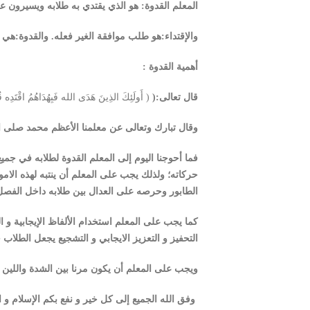
المعلم القدوة: هو الذي يقتدي به طلابه ويسيرون ع
والإقتداء:هو طلب موافقة الغير فعله. والقدوة:هي
أهمية القدوة :
قال تعالى:(
( أَولَئِكَ الذِينَ هَدَى الله فَبِهُدَاهُمُ اقْتَدِه قُ
وقال تبارك وتعالى عن معلمنا الأعظم محمد صلى ا
فما أحوجنا اليوم إلى المعلم القدوة لطلابه في ج
حركاته؛ ولذلك يجب على المعلم أن ينتبه لهذه الام
الطابور وحرصه على العدال بين طلابه داخل الفصل من
كما يجب على المعلم استخدام الألفاظ الإيجابية و ا
التحفيز و التعزيز الايجابي و التشجيع يجعل الطلاب 
ويجب على المعلم أن يكون مرنا بين الشدة واللين في 
وفق الله الجميع إلى كل خير و نفع بكم الإسلام و ا