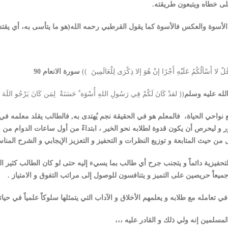
لى خطاه ويتبعون طريقته.
 الأسوة والعكس فالأسوة كما يقول القرطبي رحمه الله(هو ما يتأسى به، أي يقت
لْ لا أَسْألُكُمُ عَلَيْهِ أَجْرًا إنْ هُوَ إلا ذِكْرَى لِلْعَالَمِينَ ))
سورة الانعام 90
لله عليه وسلم
(( لقدْ كَانَ لَكُمْ فِي رَسُولِ اللهِ أُسْوَة ٌ حَسَنَةٌ لِمَن كَانَ يَرْجُو اللَهَ 
ميع نواحي الحياة، فالمعلم هو في الحقيقة نجم يُهتدى به, فالطالب يقلد معلم
ور و ليحرص أن يكون قدوة لطلابه نحو الخير ، ابتداءً من أول ساعات الدوام م
 حيث المتابعة و توزيع النظرات و التحفيز و التعزيز الإيجابي و الشرح المناسب
لتحفيزية دائماً و يتجنب جرح أي طالب بما يسيء إليه حتى لو كان الطالب كثير ا
جميعاً حريصين على التميز و يتنافسون للوصول إلى مراتب التفوق و الامتياز .
تعامله مع طلابه و يعلمهم الأخلاق و الآداب التي يتمثلها سلوكاً علمياً في حياته
لمسلمين إنه ولي ذلك و القادر عليه ،،،