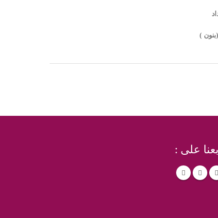
اد
)
بعنا على :