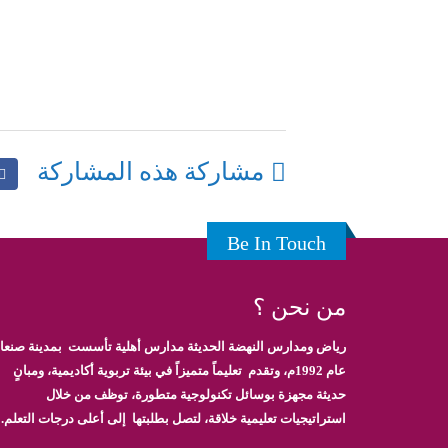
أ
وكيل القسم
مشاركة هذه المشاركة
Be In Touch
من نحن ؟
رياض ومدارس النهضة الحديثة مدارس أهلية تأسست بمدينة صنعاء
عام 1992م، وتقدم تعليماً متميزاً في بيئة تربوية أكاديمية، ومبانٍ
حديثة مجهزة بوسائل تكنولوجية متطورة، توظف من خلال
استراتيجيات تعليمية خلاقة، لتصل بطلبتها إلى أعلى درجات التعلم.