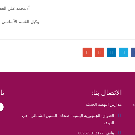
/ محمد علي الحد
 الأساسي (بنون 
الاتصال بنا:
تا
مدارس النهضة الحديثة
العنوان:
الجمهورية اليمنية - صنعاء - الستين الشمالي - حي
النهضة
هاتف:
009671312177