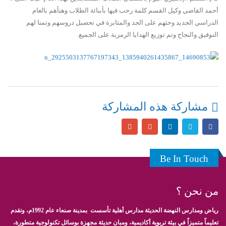
أحمد القاضي وكيل القسم كلمة رحب فيها بأبنائة الطلاب وهنأهم بالعام
الدراسي الجديد وحثهم على الجد والمثابرة في تحصيل دروسهم وتمنا لهم
التوفيق والنجاح وتم توزيع الهدايا الرمزية على الجميع.
مشاركة هذه المشاركة
Be In Touch
من نحن ؟
رياض ومدارس النهضة الحديثة مدارس أهلية تأسست بمدينة صنعاء عام 1992م، وتقدم
تعليماً متميزاً في بيئة تربوية أكاديمية، ومبانٍ حديثة مجهزة بوسائل تكنولوجية متطورة،