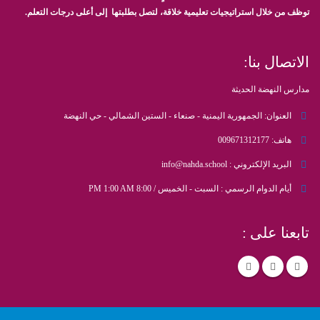
توظف من خلال استراتيجيات تعليمية خلاقة، لتصل بطلبتها إلى أعلى درجات التعلم.
الاتصال بنا:
مدارس النهضة الحديثة
العنوان:
الجمهورية اليمنية - صنعاء - الستين الشمالي - حي النهضة
هاتف:
009671312177
البريد الإلكتروني :
info@nahda.school
أيام الدوام الرسمي :
السبت - الخميس / 8:00 PM 1:00 AM
تابعنا على :