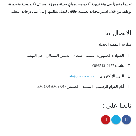
تعليماً متميزاً في بيئة تربوية أكاديمية، ومبانٍ حديثة مجهزة بوسائل تكنولوجية متطورة،
توظف من خلال استراتيجيات تعليمية خلاقة، لتصل بطلبتها إلى أعلى درجات التعلم.
الاتصال بنا:
مدارس النهضة الحديثة
العنوان:
الجمهورية اليمنية - صنعاء - الستين الشمالي - حي النهضة
هاتف:
009671312177
البريد الإلكتروني :
info@nahda.school
أيام الدوام الرسمي :
السبت - الخميس / 8:00 PM 1:00 AM
تابعنا على :