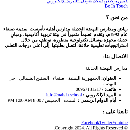
فيس بوك
تغريد
ينكدين
غوغل +
البريد الإلكتروني
Be In Touch
من نحن ؟
رياض ومدارس النهضة الحديثة مدارس أهلية تأسست بمدينة صنعاء
عام 1992م، وتقدم تعليماً متميزاً في بيئة تربوية أكاديمية، ومبانٍ
حديثة مجهزة بوسائل تكنولوجية متطورة، توظف من خلال
استراتيجيات تعليمية خلاقة، لتصل بطلبتها إلى أعلى درجات التعلم.
الاتصال بنا:
مدارس النهضة الحديثة
العنوان:
الجمهورية اليمنية - صنعاء - الستين الشمالي - حي
النهضة
هاتف:
009671312177
البريد الإلكتروني :
info@nahda.school
أيام الدوام الرسمي :
السبت - الخميس / 8:00 PM 1:00 AM
تابعنا على :
Facebook
Twitter
Youtube
© Copyright 2024. All Rights Reserved.