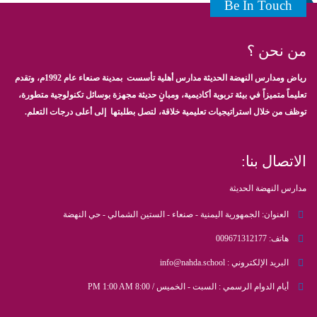
Be In Touch
من نحن ؟
رياض ومدارس النهضة الحديثة مدارس أهلية تأسست بمدينة صنعاء عام 1992م، وتقدم
تعليماً متميزاً في بيئة تربوية أكاديمية، ومبانٍ حديثة مجهزة بوسائل تكنولوجية متطورة،
توظف من خلال استراتيجيات تعليمية خلاقة، لتصل بطلبتها إلى أعلى درجات التعلم.
الاتصال بنا:
مدارس النهضة الحديثة
العنوان:
الجمهورية اليمنية - صنعاء - الستين الشمالي - حي النهضة
هاتف:
009671312177
البريد الإلكتروني :
info@nahda.school
أيام الدوام الرسمي :
السبت - الخميس / 8:00 PM 1:00 AM