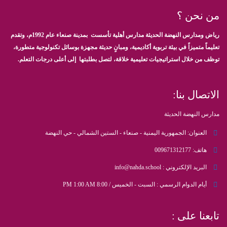
من نحن ؟
رياض ومدارس النهضة الحديثة مدارس أهلية تأسست بمدينة صنعاء عام 1992م، وتقدم
تعليماً متميزاً في بيئة تربوية أكاديمية، ومبانٍ حديثة مجهزة بوسائل تكنولوجية متطورة،
توظف من خلال استراتيجيات تعليمية خلاقة، لتصل بطلبتها إلى أعلى درجات التعلم.
الاتصال بنا:
مدارس النهضة الحديثة
العنوان:
الجمهورية اليمنية - صنعاء - الستين الشمالي - حي النهضة
هاتف:
009671312177
البريد الإلكتروني :
info@nahda.school
أيام الدوام الرسمي :
السبت - الخميس / 8:00 PM 1:00 AM
تابعنا على :