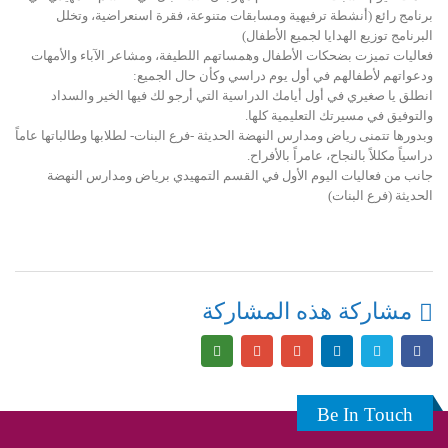
برنامج رائع (أنشطة ترفيهية ومسابقات متنوعة، فقرة اسنعراضية، وتخلل
البرنامج توزيع الهدايا لجميع الأطفال)
فعاليات تميزت بضحكات الأطفال وهمساتهم اللطيفة، ومشاعر الآباء والأمهات
ودعواتهم لأطفالهم في أول يوم دراسي وكأن حال الجميع:
انطلق يا صغيري في أول أيامك الدراسية التي أرجو لك فيها الخير والسداد
والتوفيق في مسيرتك التعليمية كلها.
وبدورها تتمنى رياض ومدارس النهضة الحديثة -فرع البنات- لطلابها وطالباتها عاماً
دراسياً مكللاً بالنجاح، عامراً بالأفراح.
جانب من فعاليات اليوم الأول في القسم التمهيدي برياض ومدارس النهضة
الحديثة (فرع البنات)
مشاركة هذه المشاركة
Be In Touch